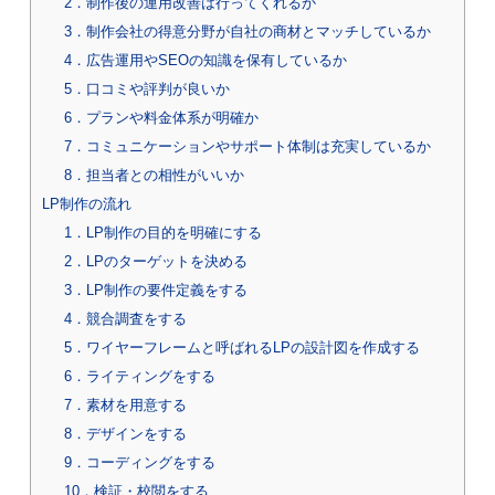
2．制作後の運用改善は行ってくれるか
3．制作会社の得意分野が自社の商材とマッチしているか
4．広告運用やSEOの知識を保有しているか
5．口コミや評判が良いか
6．プランや料金体系が明確か
7．コミュニケーションやサポート体制は充実しているか
8．担当者との相性がいいか
LP制作の流れ
1．LP制作の目的を明確にする
2．LPのターゲットを決める
3．LP制作の要件定義をする
4．競合調査をする
5．ワイヤーフレームと呼ばれるLPの設計図を作成する
6．ライティングをする
7．素材を用意する
8．デザインをする
9．コーディングをする
10．検証・校閲をする